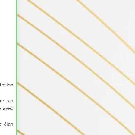
ration
ds, en
s avec
e élan