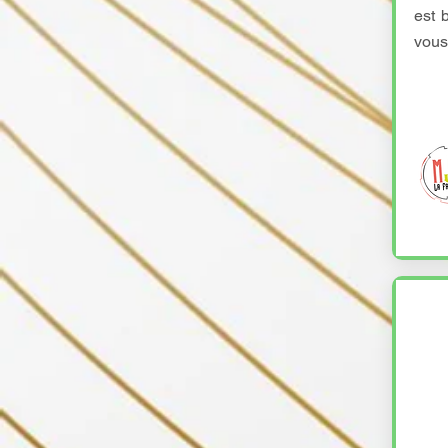
est 
vous 