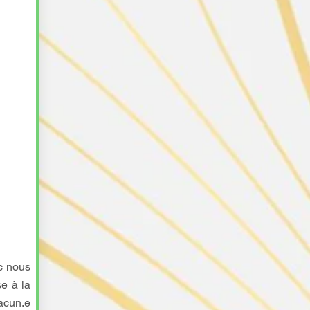
c nous
se à la
acun.e