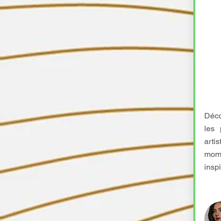
Déco
les 
arti
mome
inspi