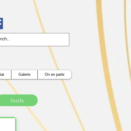
iat
Galerie
On en parle
Tarifs