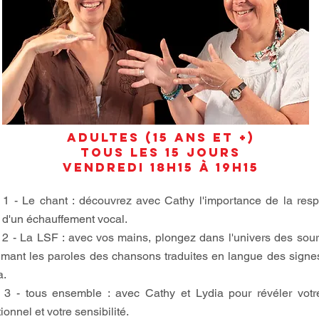
ADULTES (15 ans et +)
TOUS LES 15 JOURS
VENDREDI 18h15 à 19H15
 1 - Le chant : découvrez avec Cathy l'importance de la respi
i d'un échauffement vocal.
 2 - La LSF : avec vos mains, plongez dans l'univers des sour
imant les paroles des chansons traduites en langue des signe
a.
 3 - tous ensemble : avec Cathy et Lydia pour révéler votr
onnel et votre sensibilité.