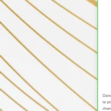
Dans
le p
chan