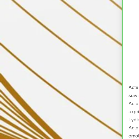
Acte
suiv
Acte
expr
Lydi
Acte
émoti